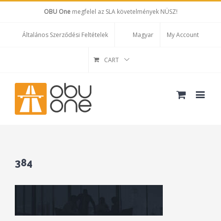
OBU One
megfelel az SLA követelmények NÜSZ!
Általános Szerződési Feltételek
Magyar
My Account
CART
384