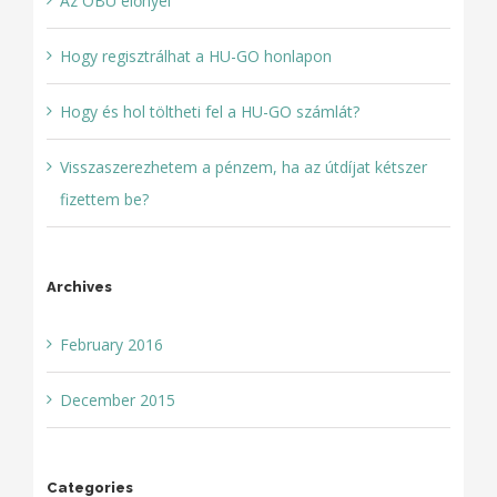
Az OBU előnyei
Hogy regisztrálhat a HU-GO honlapon
Hogy és hol töltheti fel a HU-GO számlát?
Visszaszerezhetem a pénzem, ha az útdíjat kétszer
fizettem be?
Archives
February 2016
December 2015
Categories